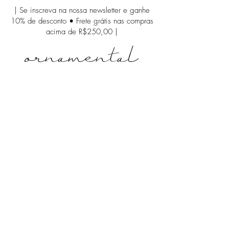
| Se inscreva na nossa newsletter e ganhe
10% de desconto • Frete grátis nas compras
acima de R$250,00 |
ornamental
Coleção Architectural
Loja
/
Coleção Architectural
A nossa nova coleção propõe um mix de itens upcycled em
formatos elegantes, trazendo novas possibilidades para
materiais de construção brilharem no seu closet.
Listar por
Filtros
Limpar tudo
Filtros
Limpar tudo
Mostrar itens
Mostrar itens