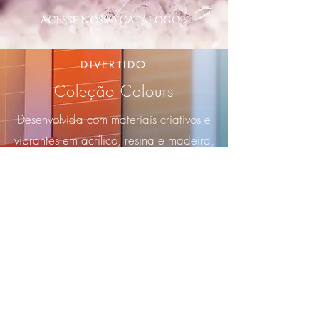
ACESSE NOSSO CATÁLOGO >
DIVERTIDO
Coleção Colours
Desenvolvida com materiais criativos e
vibrantes em acrílico, resina e madeira,
nossa Coleção Colours traz para você a
liberdade de expor sua personalidade
por meio de diferentes tonalidades e
formas geométricas.
ACESSE NOSSO CATÁLOGO >
Anel Élan Quadrado